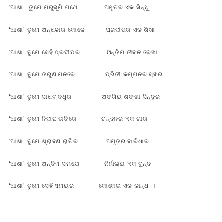
‘ଆଶା’ ତୁମେ ମରୁଭୂମି ପଥେ ଅମୃତର ଏକ ସିନ୍ଧୁ
‘ଆଶା’ ତୁମେ ଅନ୍ଧକାର କୋଳେ ପ୍ରଦୀପର ଏକ ଶିଖା
‘ଆଶା’ ତୁମେ ସେହି ପ୍ରଦୀପର ଅନ୍ତିମ ଜୀବନ ରେଖା
‘ଆଶା’ ତୁମେ ତରୁଣ ମନରେ ପ୍ରିତୀ କମ୍ପନର ସ୍ଵର
‘ଆଶା’ ତୁମେ ସାଧବ ବଧୁର ଅଙ୍ଗିୟ ଶଙ୍ଖା ସିନ୍ଦୂର
‘ଆଶା’ ତୁମେ ନିଦାଘ ତାତିରେ ଚନ୍ଦନର ଏକ ଗାର
‘ଆଶା’ ତୁମେ ଶ୍ରାବଣ ରାତିର ଅମୃତର ବାରିଧାର
‘ଆଶା’ ତୁମେ ଅନ୍ତିମ ସମୟେ ନିର୍ମାଲ୍ଯ ଏକ ବୁନ୍ଦ
‘ଆଶା’ ତୁମେ ସେହି ସମୟର କୋକେଇ ଏକ କାନ୍ଧ ।