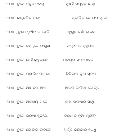
‘ଆଶା’ ତୁମେ ସବୁଜ ବଳୟ ସୃଷ୍ଟି ସମୂହର ଶାହା
‘ଆଶା’ କଣ୍ଟକିତ ପଥେ ପ୍ରୀତିର ଗୋଲାପ ଫୁଲ
‘ଆଶା’, ତୁମେ ତୃଷିତ ଚକୋରି ଝୁରୁଛ ବର୍ଷା ବାଦଲ
‘ଆଶା’ ତୁମେ ବସନ୍ତେ ଫଗୁଣ ଫଗୁଣରେ କୁହୁତାନ
‘ଆଶା’ ତୁମେ ସେହି କୁହୁତାନେ ମଳୟର ସମ୍ମୋହନ
‘ଆଶା’ ତୁମେ ପରାଜିତ ପ୍ରାଣେ ଜିତିବାର ନୂଆ ସୂତ୍ର
‘ଆଶା’ ତୁମେ ଅଜ୍ଞାନର ଜ୍ଞାନ ଜ୍ଞାନର ଗାରିମା ଗୋତ୍ର
‘ଆଶା’ ତୁମେ ଅସହାୟ ମନେ ସାହା ଭରଷାର ସାଥି
‘ଆଶା’ ତୁମେ ଭରଷା ହୃଦୟେ ବରଷାର ନୂଆ ପ୍ରୀତି
‘ଆଶା’ ତୁମେ ଭୋକିଲା ଉଦରେ ଅର୍ଣ୍ଣ କଣିକାର ବନ୍ଧୁ